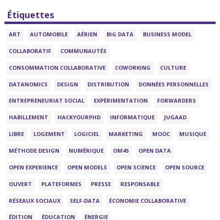
Étiquettes
ART
AUTOMOBILE
AÉRIEN
BIG DATA
BUSINESS MODEL
COLLABORATIF
COMMUNAUTÉS
CONSOMMATION COLLABORATIVE
COWORKING
CULTURE
DATANOMICS
DESIGN
DISTRIBUTION
DONNÉES PERSONNELLES
ENTREPRENEURIAT SOCIAL
EXPÉRIMENTATION
FORWARDERS
HABILLEMENT
HACKYOURPHD
INFORMATIQUE
JUGAAD
LIBRE
LOGEMENT
LOGICIEL
MARKETING
MOOC
MUSIQUE
MÉTHODE DESIGN
NUMÉRIQUE
OM4S
OPEN DATA
OPEN EXPERIENCE
OPEN MODELS
OPEN SCIENCE
OPEN SOURCE
OUVERT
PLATEFORMES
PRESSE
RESPONSABLE
RÉSEAUX SOCIAUX
SELF-DATA
ÉCONOMIE COLLABORATIVE
ÉDITION
ÉDUCATION
ÉNERGIE