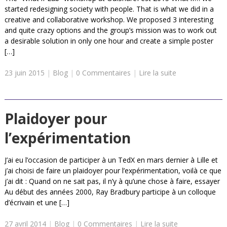
started redesigning society with people. That is what we did in a
creative and collaborative workshop. We proposed 3 interesting
and quite crazy options and the group’s mission was to work out
a desirable solution in only one hour and create a simple poster
[…]
23 juin 2015
|
Blog
|
0 Commentaires
|
Lire la suite
Plaidoyer pour
l’expérimentation
J’ai eu l’occasion de participer à un TedX en mars dernier à Lille et
j’ai choisi de faire un plaidoyer pour l’expérimentation, voilà ce que
j’ai dit : Quand on ne sait pas, il n’y à qu’une chose à faire, essayer
Au début des années 2000, Ray Bradbury participe à un colloque
d’écrivain et une […]
27 avril 2014
|
Blog
|
0 Commentaires
|
Lire la suite