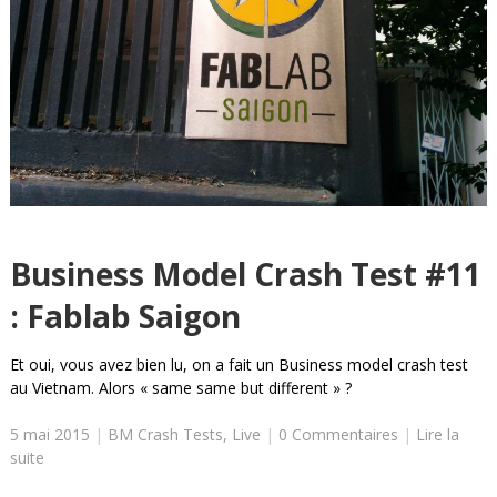
Business Model Crash Test #11
: Fablab Saigon
Et oui, vous avez bien lu, on a fait un Business model crash test
au Vietnam. Alors « same same but different » ?
5 mai 2015
|
BM Crash Tests
,
Live
|
0 Commentaires
|
Lire la
suite